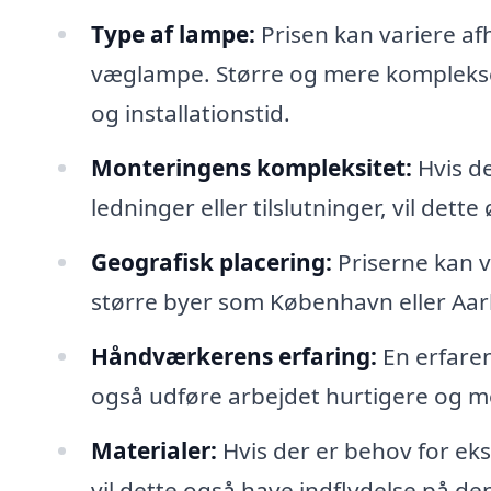
Type af lampe:
Prisen kan variere af
væglampe. Større og mere komplekse
og installationstid.
Monteringens kompleksitet:
Hvis de
ledninger eller tilslutninger, vil dette
Geografisk placering:
Priserne kan va
større byer som København eller Aar
Håndværkerens erfaring:
En erfaren
også udføre arbejdet hurtigere og me
Materialer:
Hvis der er behov for eks
vil dette også have indflydelse på d