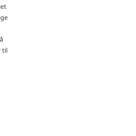
det
ige
få
til