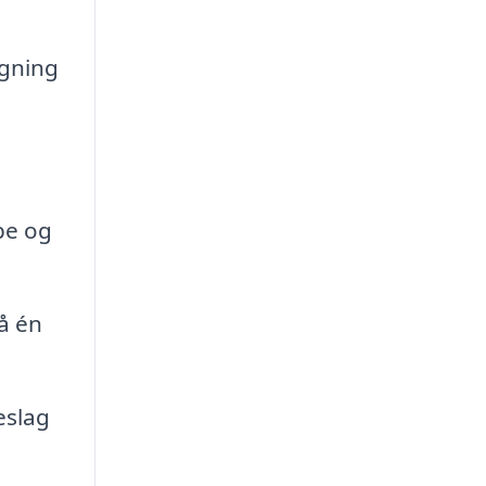
ngning
.
pe og
på én
eslag