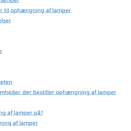
r til ophængning af lamper
elser
e
teten
omheder, der bestiller ophængning af lamper
ng af lamper på?
ning af lamper