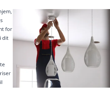
hjem,
os
t for
 dit
te
riser
il