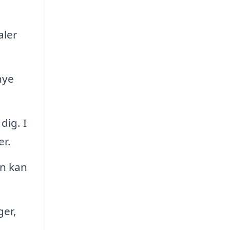
aler
nye
dig. I
er.
en kan
ger,