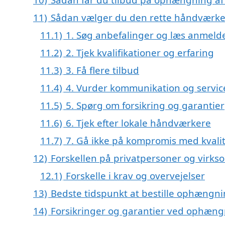
11)
Sådan vælger du den rette håndværke
11.1)
1. Søg anbefalinger og læs anmeld
11.2)
2. Tjek kvalifikationer og erfaring
11.3)
3. Få flere tilbud
11.4)
4. Vurder kommunikation og servic
11.5)
5. Spørg om forsikring og garantier
11.6)
6. Tjek efter lokale håndværkere
11.7)
7. Gå ikke på kompromis med kvali
12)
Forskellen på privatpersoner og virks
12.1)
Forskelle i krav og overvejelser
13)
Bedste tidspunkt at bestille ophængni
14)
Forsikringer og garantier ved ophæng