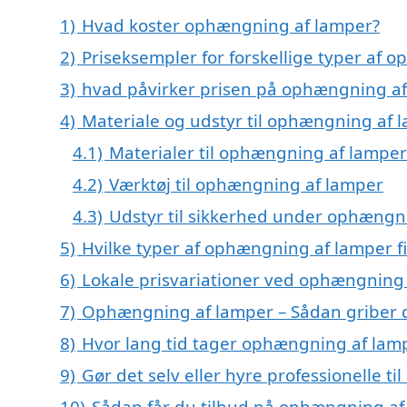
1)
Hvad koster ophængning af lamper?
2)
Priseksempler for forskellige typer af
3)
hvad påvirker prisen på ophængning af
4)
Materiale og udstyr til ophængning af 
4.1)
Materialer til ophængning af lamper
4.2)
Værktøj til ophængning af lamper
4.3)
Udstyr til sikkerhed under ophængn
5)
Hvilke typer af ophængning af lamper f
6)
Lokale prisvariationer ved ophængning
7)
Ophængning af lamper – Sådan griber du
8)
Hvor lang tid tager ophængning af lam
9)
Gør det selv eller hyre professionelle 
10)
Sådan får du tilbud på ophængning af