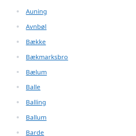
Auning
Avnbøl
Bække
Bækmarksbro
Bælum
Balle
Balling
Ballum
Barde