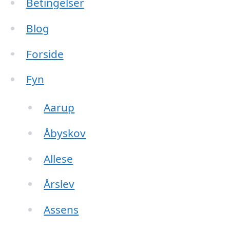
Betingelser
Blog
Forside
Fyn
Aarup
Åbyskov
Allese
Årslev
Assens