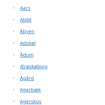
Aars
Abild
Åbyen
Adsbøl
Ådum
Ærøskøbing
Ågård
Agerbæk
Agerskov