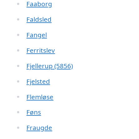
Faaborg
Faldsled
Fangel
Ferritslev
Fjellerup (5856)
Fjelsted
Flemløse
Føns
Fraugde