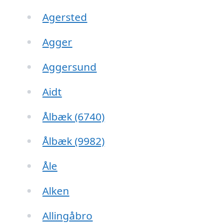
Agersted
Agger
Aggersund
Aidt
Ålbæk (6740)
Ålbæk (9982)
Åle
Alken
Allingåbro