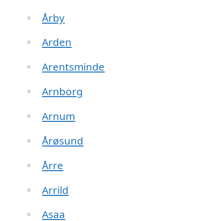
Årby
Arden
Arentsminde
Arnborg
Arnum
Årøsund
Årre
Arrild
Asaa