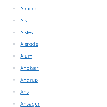
Almind
Als
Alslev
Ålsrode
Ålum
Andkær
Andrup
Ans
Ansager