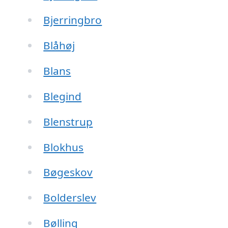
Bjerringbro
Blåhøj
Blans
Blegind
Blenstrup
Blokhus
Bøgeskov
Bolderslev
Bølling