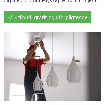
dig med at bringe lys og liv ind i dit hjem.
Få 3 tilbud, gratis og uforpligtende