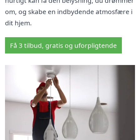
hurtigt kan få den belysning, du drømmer
om, og skabe en indbydende atmosfære i
dit hjem.
Få 3 tilbud, gratis og uforpligtende