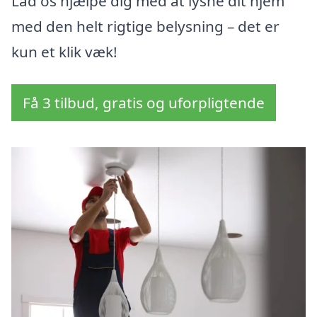
Lad os hjælpe dig med at lysne dit hjem
med den helt rigtige belysning – det er
kun et klik væk!
Få 3 tilbud, gratis og uforpligtende