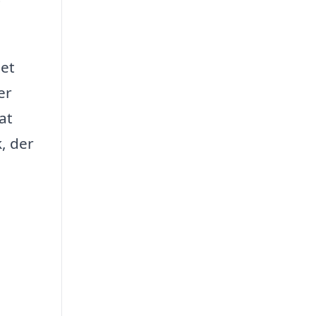
 et
er
at
k, der