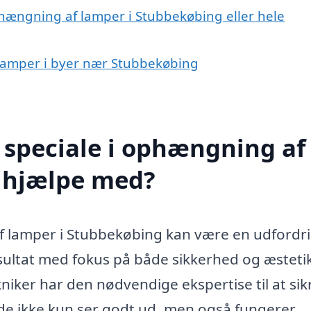
phængning af lamper i Stubbekøbing eller hele
 lamper i byer nær Stubbekøbing
 speciale i ophængning af
 hjælpe med?
af lamper i Stubbekøbing kan være en udfordr
sultat med fokus på både sikkerhed og æsteti
ekniker har den nødvendige ekspertise til at sik
 de ikke kun ser godt ud, men også fungerer