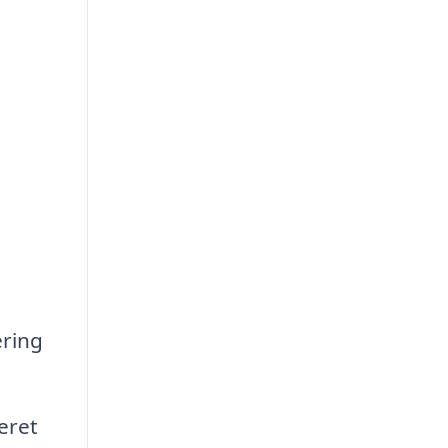
d
ering
eret