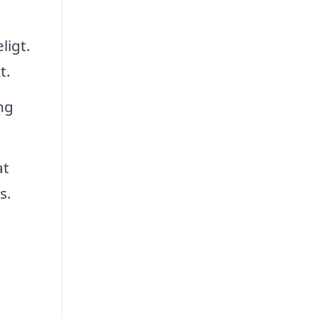
ligt.
t.
ng
at
s.
t