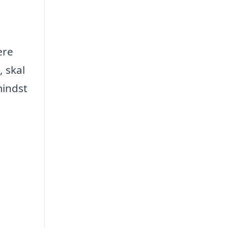
ære
, skal
mindst