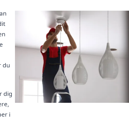
kan
it
en
e
r du
r dig
ere,
er i