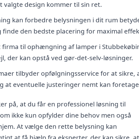
t valgte design kommer til sin ret.
g kan forbedre belysningen i dit rum betyde
 finde den bedste placering for maximal effek
t firma til ophængning af lamper i Stubbekøbi
jl, der kan opstå ved gør-det-selv-løsninger.
aer tilbyder opfølgningsservice for at sikre, 
g at eventuelle justeringer nemt kan foretage
 på, at du får en professionel løsning til
som ikke kun opfylder dine behov men også
 hjem. At vælge den rette belysning kan
igt at få hjælp fra eksperter, der kan sikre, a