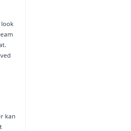
t
 look
steam
at.
 ved
er kan
t