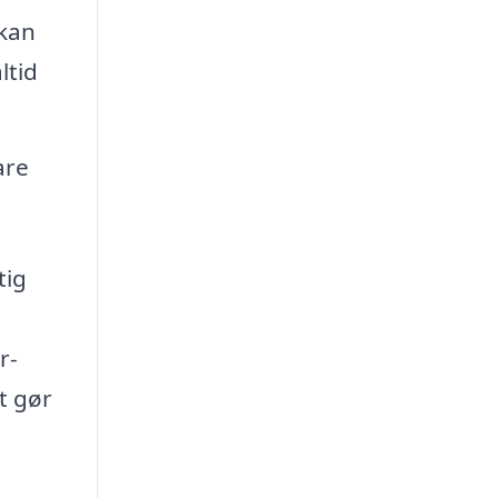
 kan
ltid
are
tig
r-
t gør