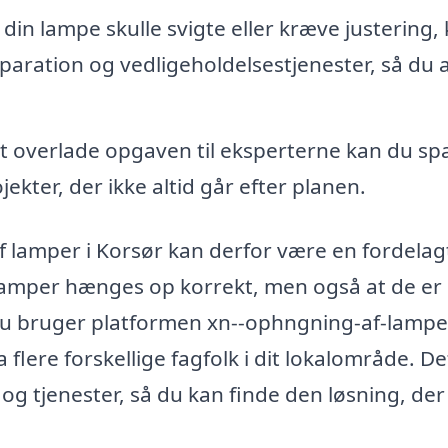
 din lampe skulle svigte eller kræve justering,
eparation og vedligeholdelsestjenester, så du a
t overlade opgaven til eksperterne kan du sp
ekter, der ikke altid går efter planen.
af lamper i Korsør kan derfor være en fordelag
ne lamper hænges op korrekt, men også at de er
r du bruger platformen xn--ophngning-af-lampe
 flere forskellige fagfolk i dit lokalområde. De
og tjenester, så du kan finde den løsning, der