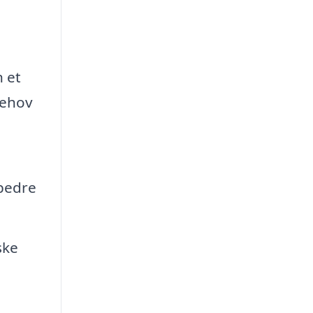
n et
behov
rbedre
ske