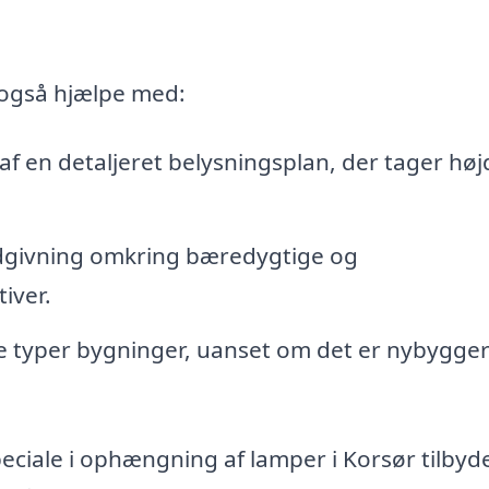
 også hjælpe med:
af en detaljeret belysningsplan, der tager høj
givning omkring bæredygtige og
iver.
alle typer bygninger, uanset om det er nybygger
speciale i ophængning af lamper i Korsør tilbyd