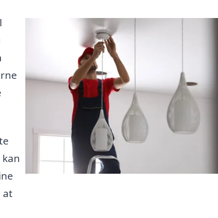
l
u
m
arne
e
te
u kan
ine
 at