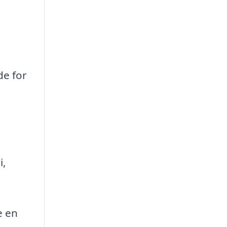
de for
i,
e en