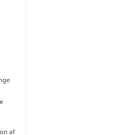
ænge
de
ion af