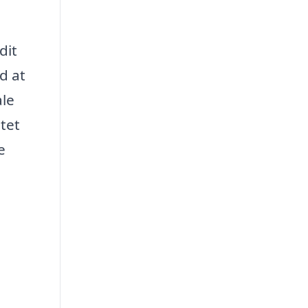
dit
d at
ale
itet
e