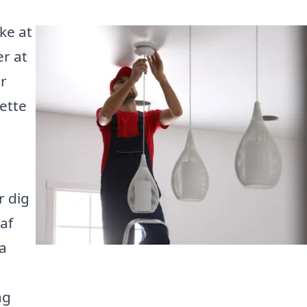
ke at
r at
r
ette
r dig
af
ra
ag