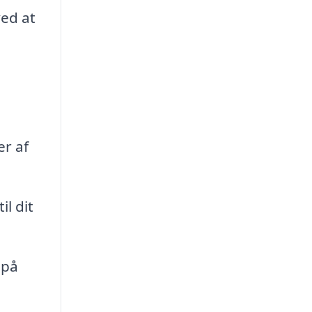
ved at
er af
l dit
 på