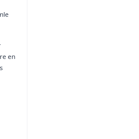
mle
r
kre en
s