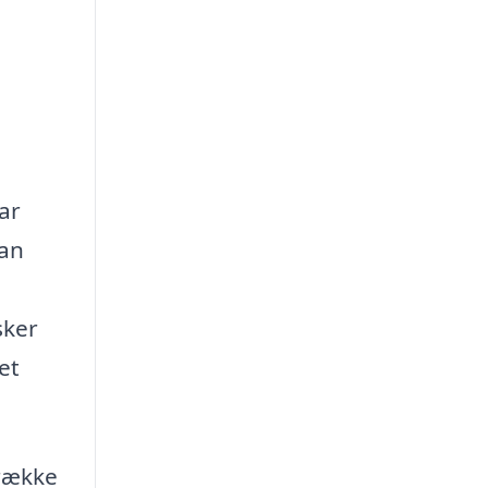
ar
kan
sker
et
 række