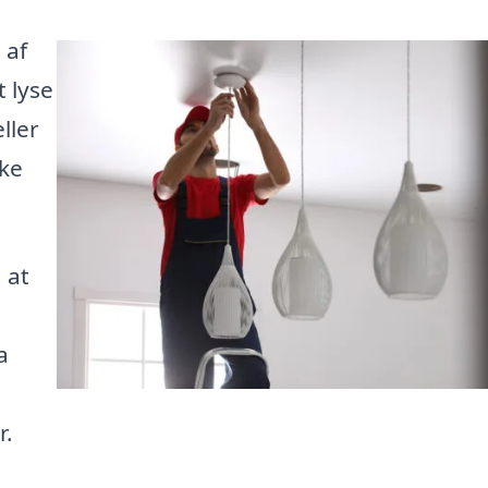
 af
 lyse
ller
ke
 at
a
r.