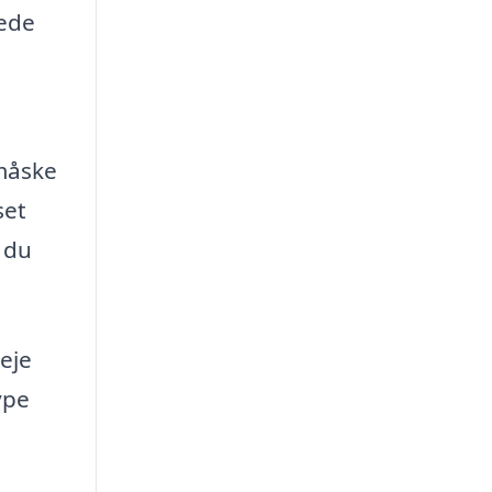
kede
 måske
set
 du
eje
ype