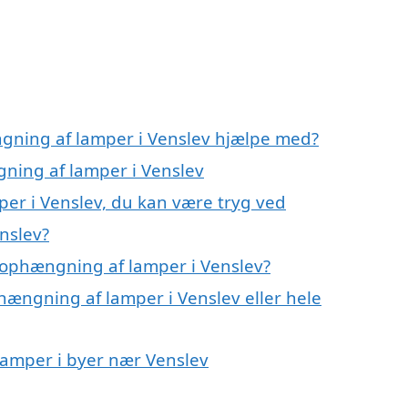
ngning af lamper i Venslev hjælpe med?
gning af lamper i Venslev
er i Venslev, du kan være tryg ved
nslev?
 ophængning af lamper i Venslev?
hængning af lamper i Venslev eller hele
lamper i byer nær Venslev