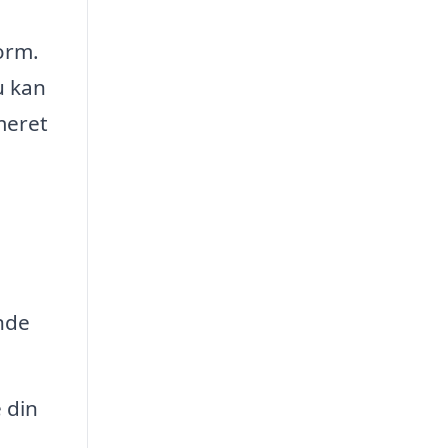
orm.
u kan
meret
nde
 din