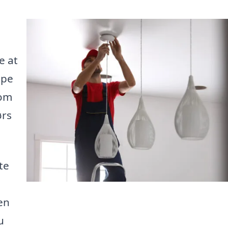
e at
lpe
 om
ørs
te
ken
u