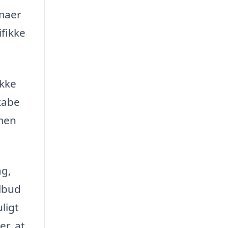
rmaer
ifikke
ikke
skabe
 men
ag,
ilbud
ligt
er, at