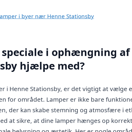
 lamper i byer nær Henne Stationsby
 speciale i ophængning af
nsby hjælpe med?
i Henne Stationsby, er det vigtigt at vælge e
den for området. Lamper er ikke bare funktione
gen, der kan skabe stemning og atmosfære i e
med at sikre, at dine lamper hænges op korrek
male belysning og æstetik. Her er nogle områd