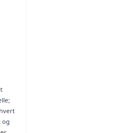
t
lle;
thvert
t og
er,