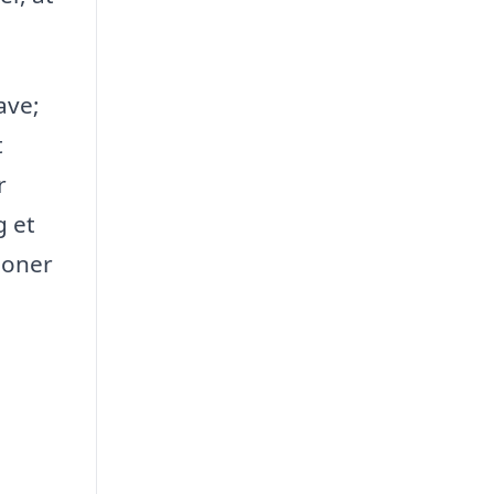
ave;
t
r
g et
ioner