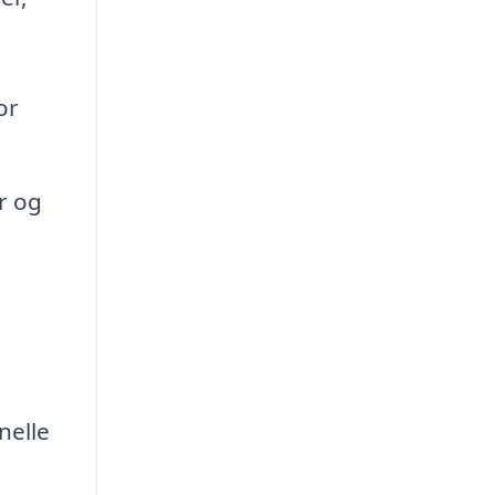
or
r og
nelle