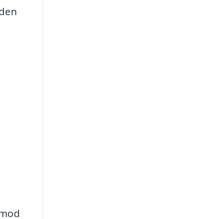
 den
t mod