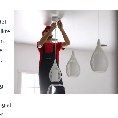
det
sikre
en
e
t
og
ng af
er