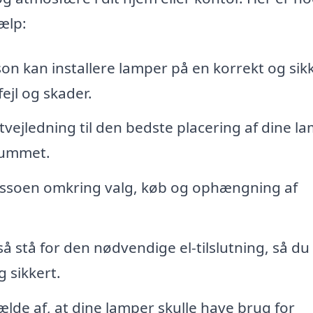
ælp:
on kan installere lamper på en korrekt og sik
ejl og skader.
vejledning til den bedste placering af dine la
 rummet.
ssoen omkring valg, køb og ophængning af
å stå for den nødvendige el-tilslutning, så du
g sikkert.
fælde af, at dine lamper skulle have brug for