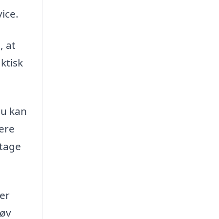
ice.
, at
ktisk
du kan
lere
dtage
er
Tøv