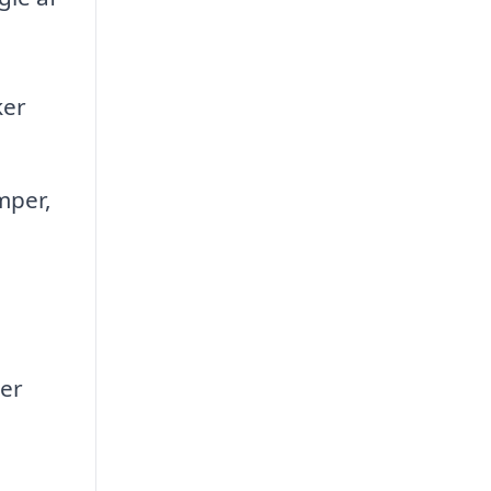
ker
mper,
 er