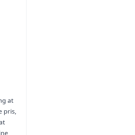
ng at
 pris,
at
ine