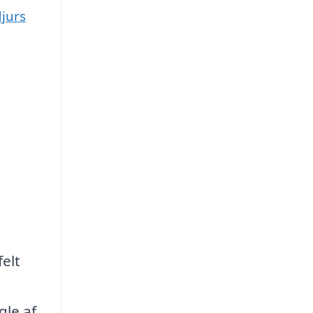
jurs
felt
gle af