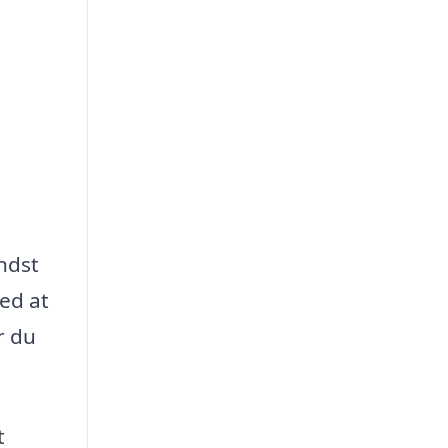
ndst
med at
r du
t