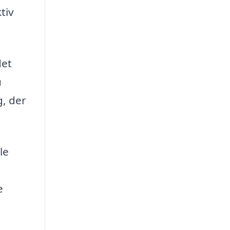
tiv
det
u
g, der
le
e