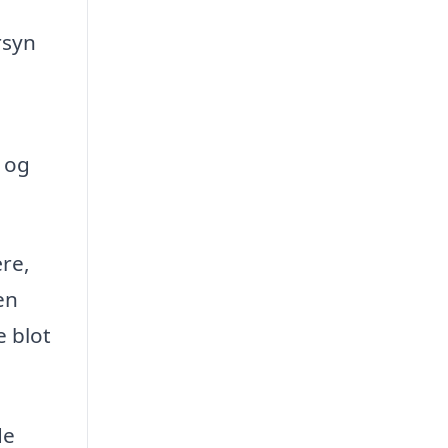
rsyn
 og
re,
en
e blot
de