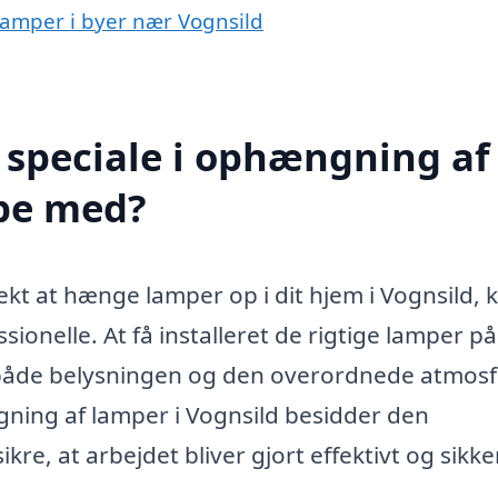
lamper i byer nær Vognsild
 speciale i ophængning af
lpe med?
kt at hænge lamper op i dit hjem i Vognsild, 
sionelle. At få installeret de rigtige lamper p
r både belysningen og den overordnede atmosf
gning af lamper i Vognsild besidder den
kre, at arbejdet bliver gjort effektivt og sikke