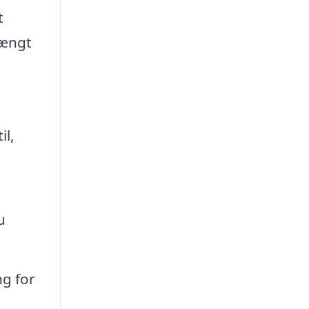
t
hængt
il,
u
ng for