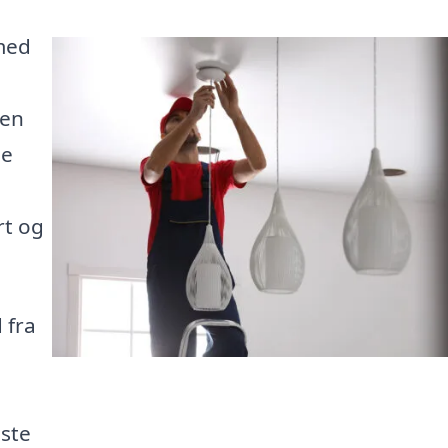
med
 en
ne
rt og
 fra
dste