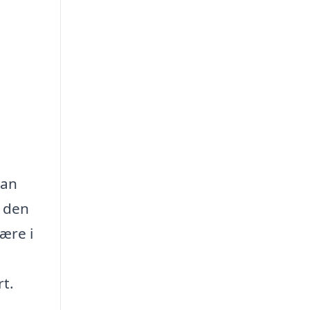
kan
å den
ære i
rt.