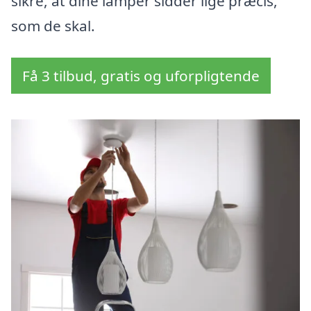
sikre, at dine lamper sidder lige præcis,
som de skal.
Få 3 tilbud, gratis og uforpligtende