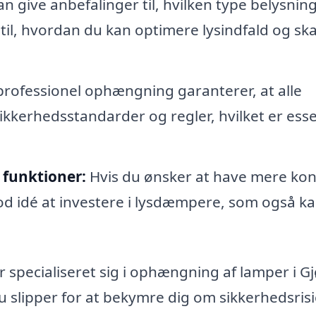
n give anbefalinger til, hvilken type belysnin
g til, hvordan du kan optimere lysindfald og sk
rofessionel ophængning garanterer, at alle
kkerhedsstandarder og regler, hvilket er esse
funktioner:
Hvis du ønsker at have mere kon
od idé at investere i lysdæmpere, som også k
specialiseret sig i ophængning af lamper i Gjø
u slipper for at bekymre dig om sikkerhedsrisi