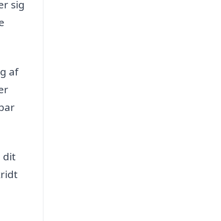
er sig
e
g af
er
bar
 dit
ridt