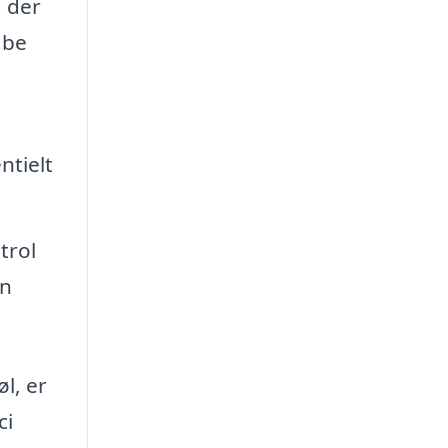
g der
abe
ntielt
trol
an
l, er
ci