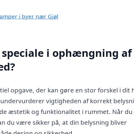
lamper i byer nær Gjøl
 speciale i ophængning af
ed?
iel opgave, der kan gøre en stor forskel i dit
undervurderer vigtigheden af korrekt belysn
de æstetik og funktionalitet i rummet. Når du
an du være sikker på, at din belysning bliver
både design og sikkerhed.