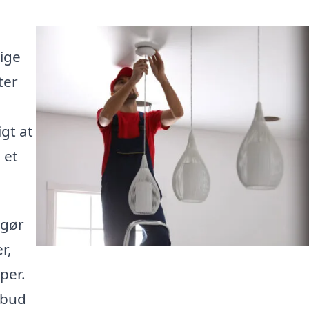
tige
ter
igt at
 et
 gør
r,
per.
lbud