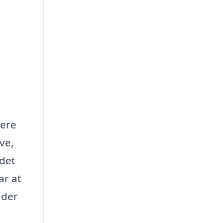
lere
ve,
 det
ar at
 der