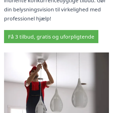
indhente konkurrencedygtige tilbud. Gør
din belysningsvision til virkelighed med
professionel hjælp!
Få 3 tilbud, gratis og uforpligtende