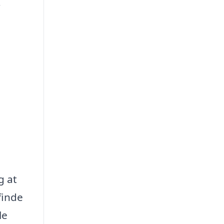
r
g at
finde
le