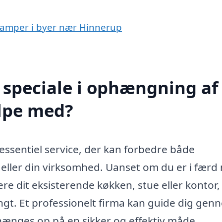
 lamper i byer nær Hinnerup
 speciale i ophængning af
lpe med?
ssentiel service, der kan forbedre både
m eller din virksomhed. Uanset om du er i fær
tere dit eksisterende køkken, stue eller kontor,
ngt. Et professionelt firma kan guide dig gen
hænges op på en sikker og effektiv måde.