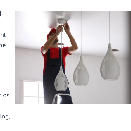
l
r
emt
ine
s os
ing,