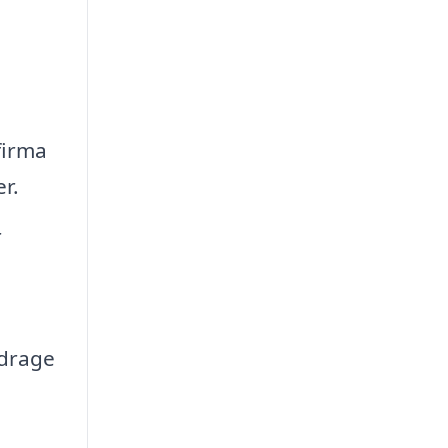
firma
r.
r
idrage