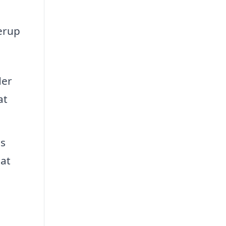
erup
der
at
ns
 at