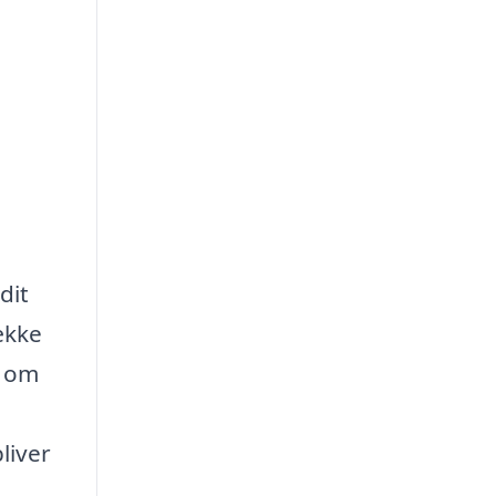
dit
ække
t om
liver