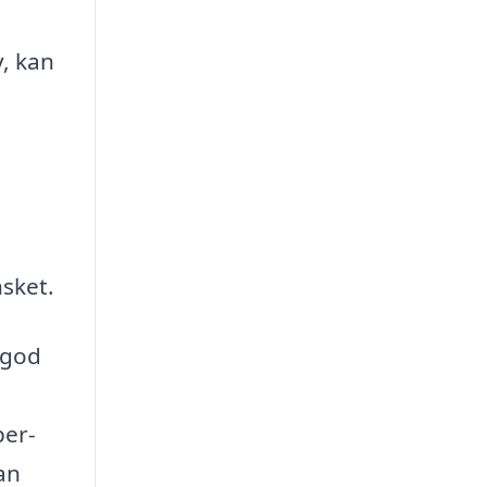
v, kan
nsket.
 god
per-
an