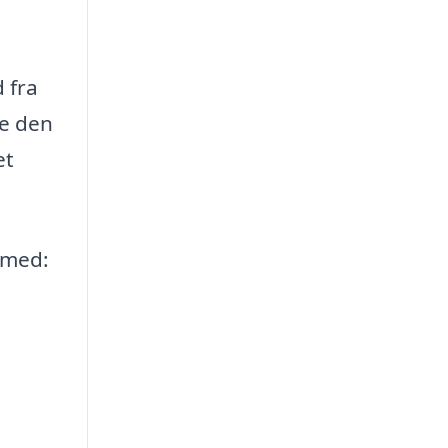
 fra
ge den
et
 med: