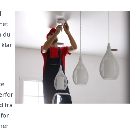
l
met
n du
 klar
te
erfor
d fra
 for
 her