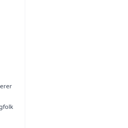
serer
gfolk