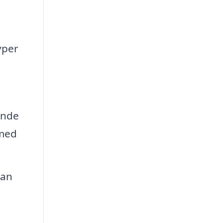
yper
ende
 med
kan