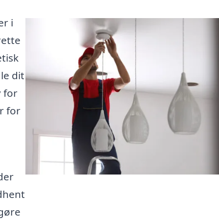
r i
rette
tisk
e dit
 for
r for
l
der
dhent
 gøre