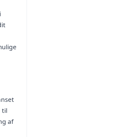
i
it
mulige
anset
til
ng af