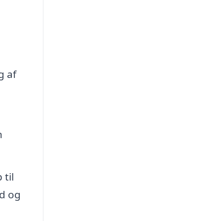
g af
n
til
ed og