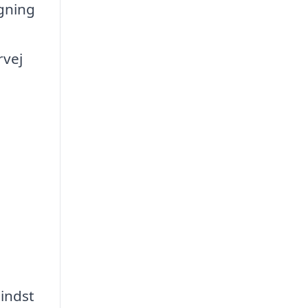
ngning
rvej
mindst