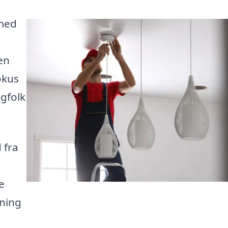
 med
en
okus
agfolk
 fra
e
ning