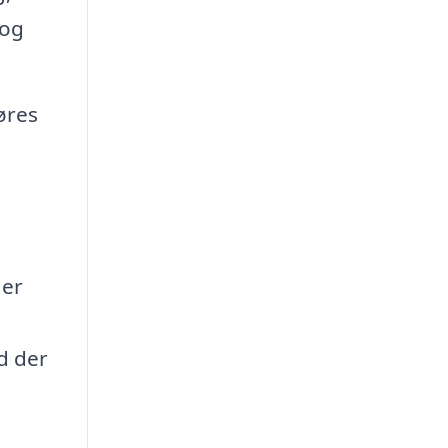
 og
øres
der
d der