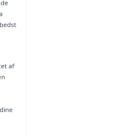
nde
a
 bedst
et af
en
 dine