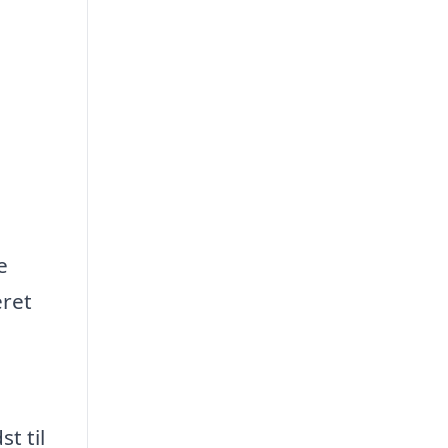
e
eret
t til