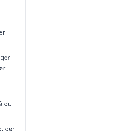
er
nger
er
å du
g, der