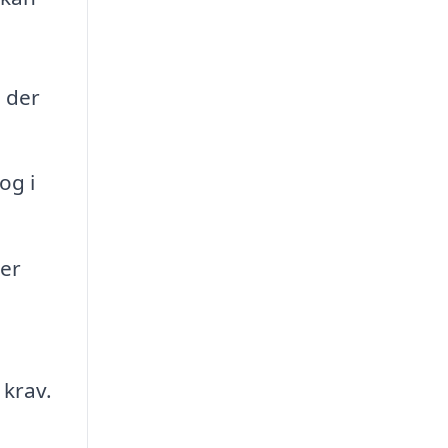
, der
og i
ler
 krav.