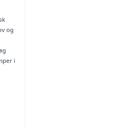
sk
ov og
søg
mper i