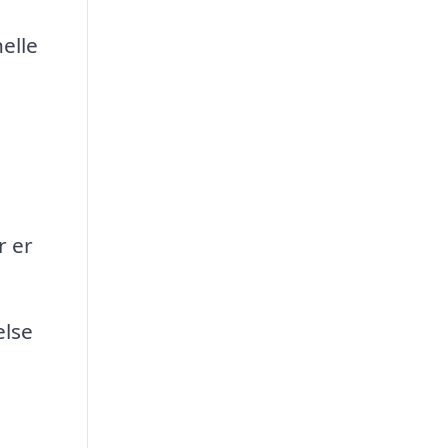
elle
r er
else