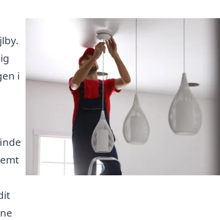
lby.
ig
gen i
finde
nemt
dit
rne