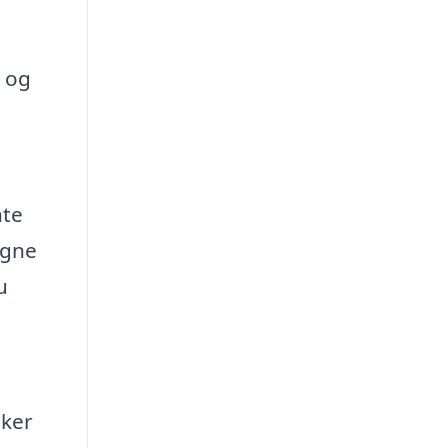
t og
nte
igne
u
sker