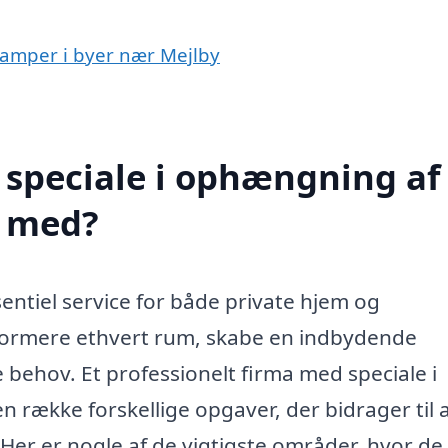
lamper i byer nær Mejlby
 speciale i ophængning af
e med?
ntiel service for både private hjem og
sformere ethvert rum, skabe en indbydende
behov. Et professionelt firma med speciale i
række forskellige opgaver, der bidrager til 
 Her er nogle af de vigtigste områder, hvor de