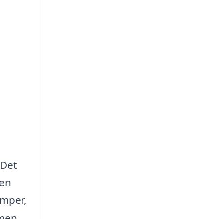
 Det
 en
amper,
 men