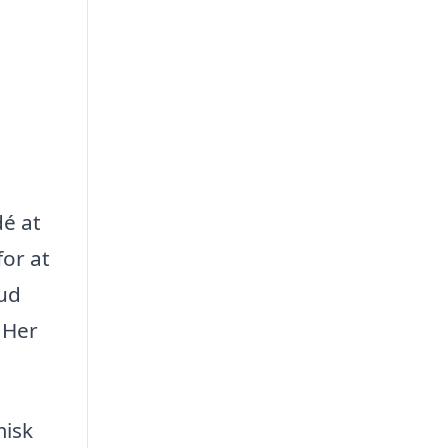
dé at
for at
bud
 Her
misk