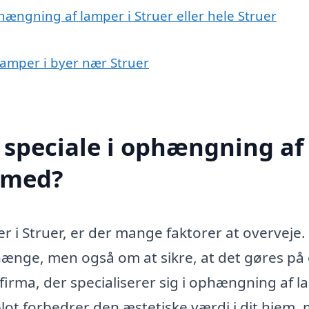
hængning af lamper i Struer eller hele Struer
lamper i byer nær Struer
 speciale i ophængning af
e med?
 i Struer, er der mange faktorer at overveje.
hænge, men også om at sikre, at det gøres på
 firma, der specialiserer sig i ophængning af l
blot forbedrer den æstetiske værdi i dit hjem,