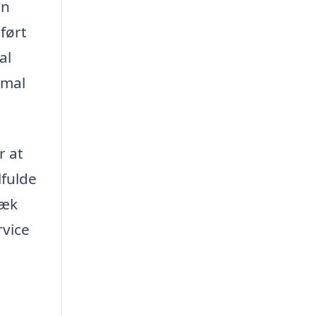
an
ført
al
imal
r at
lfulde
Ræk
rvice