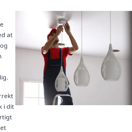
de
ed at
 og
m
dig.
rrekt
 i dit
tigt
ket