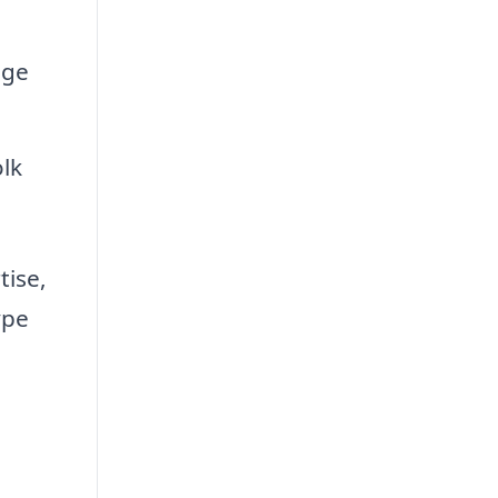
lge
lk
tise,
ype