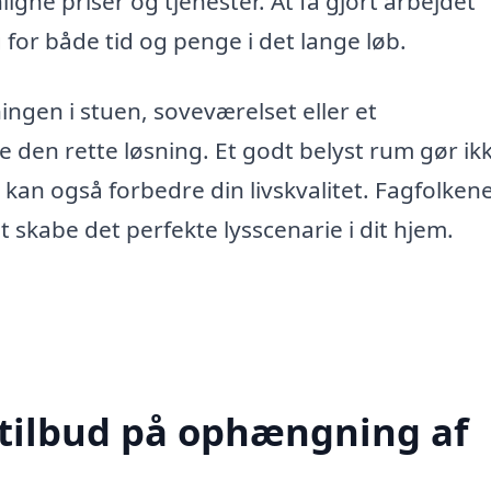
igne priser og tjenester. At få gjort arbejdet
 for både tid og penge i det lange løb.
ngen i stuen, soveværelset eller et
e den rette løsning. Et godt belyst rum gør ik
an også forbedre din livskvalitet. Fagfolkene
t skabe det perfekte lysscenarie i dit hjem.
 tilbud på ophængning af