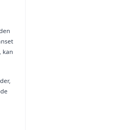
 den
anset
, kan
der,
 de