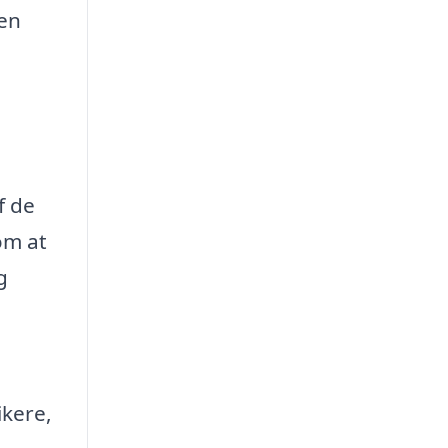
ren
f de
om at
g
ikere,