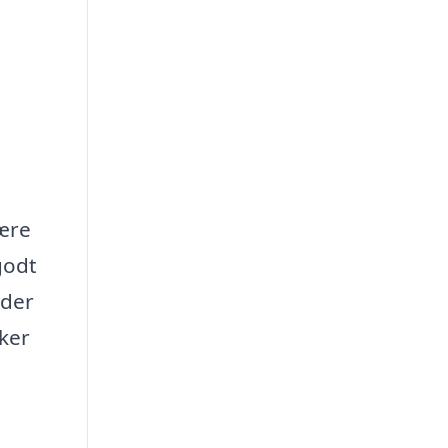
ære
godt
 der
kker