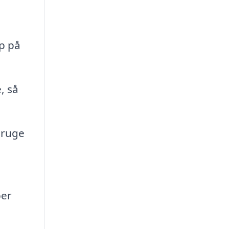
p på
, så
bruge
er