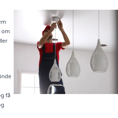
jem
t om
ler
finde
g få
og