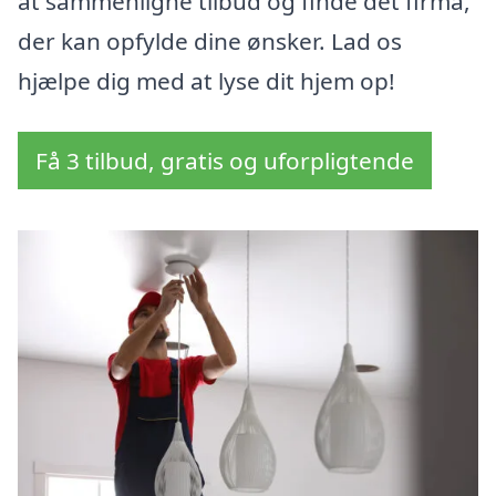
at sammenligne tilbud og finde det firma,
der kan opfylde dine ønsker. Lad os
hjælpe dig med at lyse dit hjem op!
Få 3 tilbud, gratis og uforpligtende