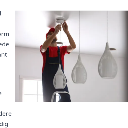
l
form
rede
ant
e
idere
 dig