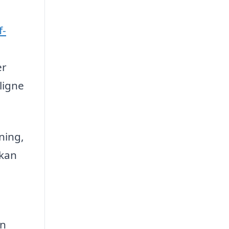
f-
er
ligne
ning,
 kan
n