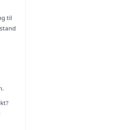
g til
 stand
n.
kt?
t