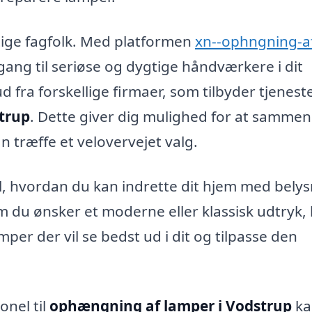
igtige fagfolk. Med platformen
xn--ophngning-a
dgang til seriøse og dygtige håndværkere i dit
 fra forskellige firmaer, som tilbyder tjenest
trup
. Dette giver dig mulighed for at sammen
n træffe et velovervejet valg.
l, hvordan du kan indrette dit hjem med belys
om du ønsker et moderne eller klassisk udtryk,
per der vil se bedst ud i dit og tilpasse den
onel til
ophængning af lamper i Vodstrup
ka