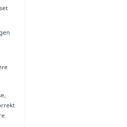
set
ugen
ere
se,
orrekt
re