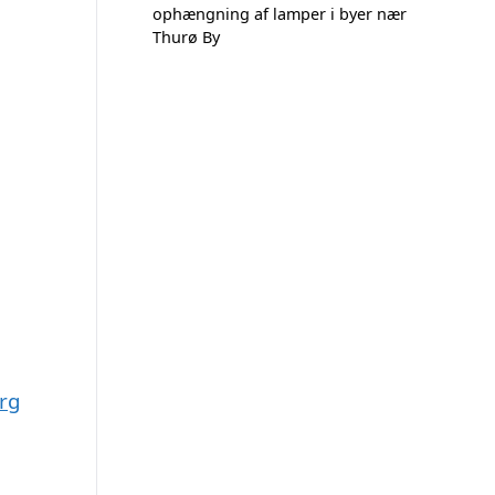
ophængning af lamper i byer nær
Thurø By
org