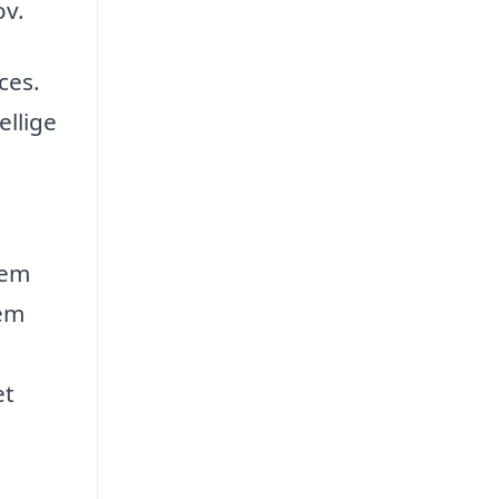
ov.
ces.
ellige
jem
jem
et