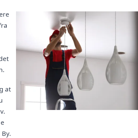
ære
fra
 det
n.
g at
u
v.
ge
 By.