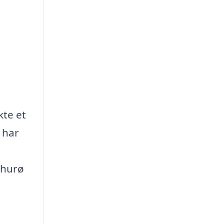
kte et
 har
Thurø
e