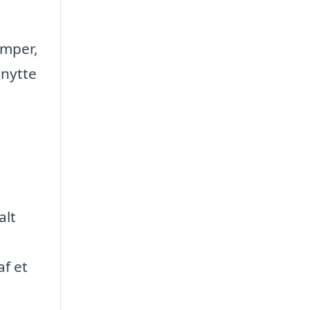
amper,
nytte
alt
af et