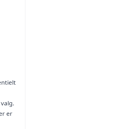
ntielt
 valg.
er er