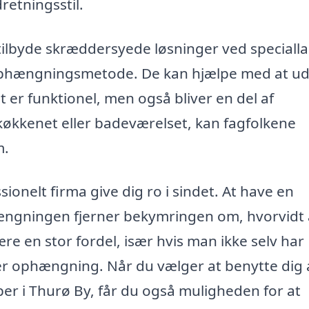
retningsstil.
tilbyde skræddersyede løsninger ved speciall
 ophængningsmetode. De kan hjælpe med at ud
 er funktionel, men også bliver en del af
køkkenet eller badeværelset, kan fagfolkene
m.
ionelt firma give dig ro i sindet. At have en
ængningen fjerner bekymringen om, hvorvidt 
ære en stor fordel, især hvis man ikke selv har
ller ophængning. Når du vælger at benytte dig 
er i Thurø By, får du også muligheden for at