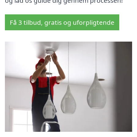
og lad os guide dig gennem processen!
Få 3 tilbud, gratis og uforpligtende