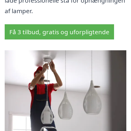
lade professionelle stå for ophængningen
af lamper.
Få 3 tilbud, gratis og uforpligtende