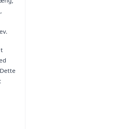
hæng,
,
t
ev.
at
hed
 Dette
t