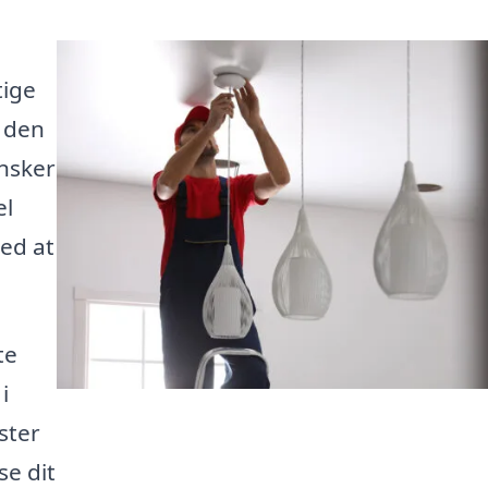
tige
m den
ønsker
el
med at
te
i
ster
se dit