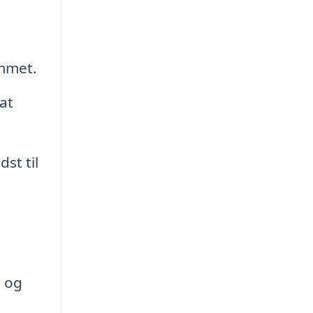
ummet.
at
st til
.
r og