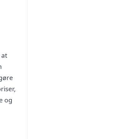
 at
n
 gøre
riser,
se og