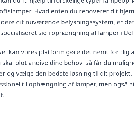
an du få hjælp til forskellige typer lampeop
ftslamper. Hvad enten du renoverer dit hjem
opgradere dit nuværende belysningssystem, er de
r specialiseret sig i ophængning af lamper i Ugl
gave, kan vores platform gøre det nemt for dig 
Du skal blot angive dine behov, så får du mulig
r og vælge den bedste løsning til dit projekt.
fessionel til ophængning af lamper, men også a
t.