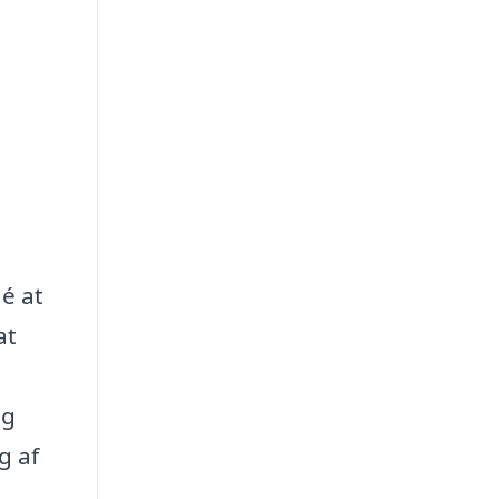
é at
at
og
g af