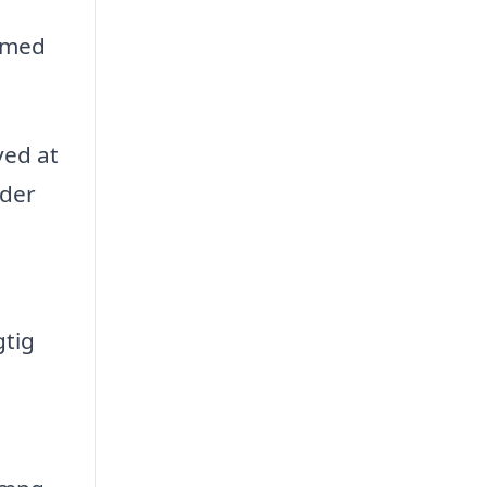
e med
ved at
nder
gtig