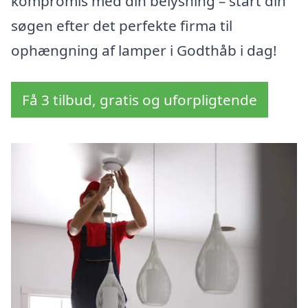
kompromis med din belysning – start din
søgen efter det perfekte firma til
ophængning af lamper i Godthåb i dag!
Få 3 tilbud, gratis og uforpligtende