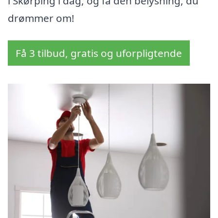
i Skørping i dag, og få den belysning, du
drømmer om!
Få 3 tilbud, gratis og uforpligtende