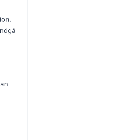
ion.
 undgå
kan