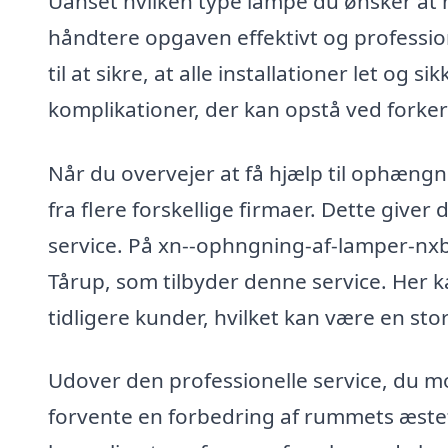
Uanset hvilken type lampe du ønsker at h
håndtere opgaven effektivt og professi
til at sikre, at alle installationer let og
komplikationer, der kan opstå ved forke
Når du overvejer at få hjælp til ophængni
fra flere forskellige firmaer. Dette giver
service. På xn--ophngning-af-lamper-nxb.
Tårup, som tilbyder denne service. Her 
tidligere kunder, hvilket kan være en sto
Udover den professionelle service, du 
forvente en forbedring af rummets æstet