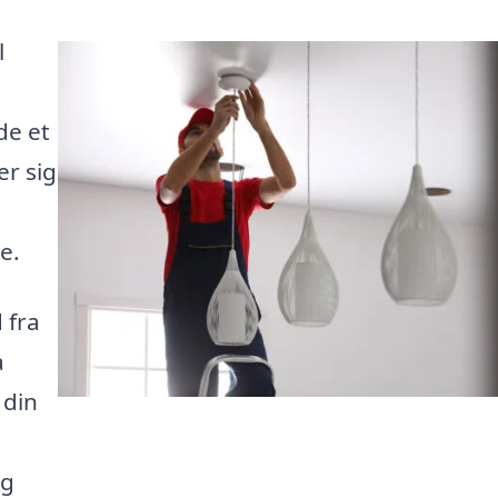
l
de et
er sig
e.
 fra
å
 din
ig