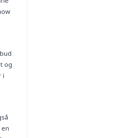
nne
-how
lbud
et og
 i
gså
 en