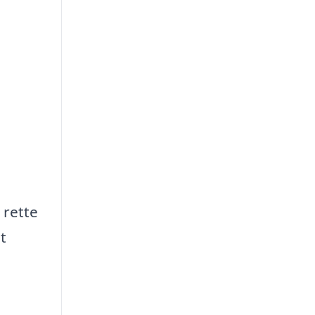
 rette
t