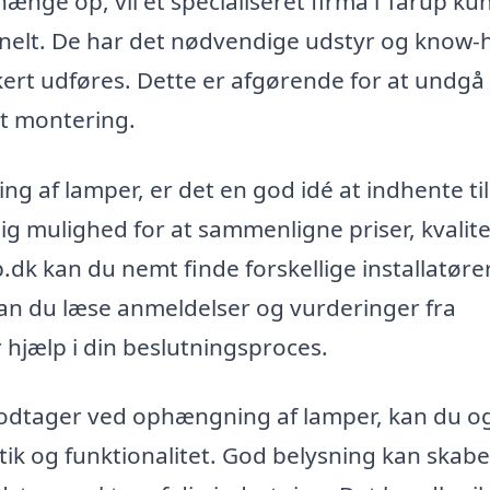
ænge op, vil et specialiseret firma i Tårup ku
onelt. De har det nødvendige udstyr og know
 sikkert udføres. Dette er afgørende for at undgå
rt montering.
ng af lamper, er det en god idé at indhente ti
 dig mulighed for at sammenligne priser, kvalit
dk kan du nemt finde forskellige installatører
kan du læse anmeldelser og vurderinger fra
r hjælp i din beslutningsproces.
modtager ved ophængning af lamper, kan du o
ik og funktionalitet. God belysning kan skabe