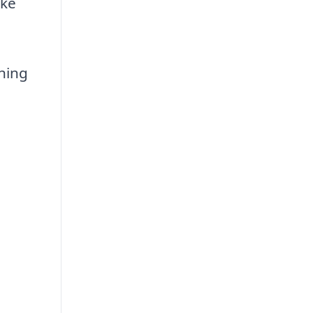
kke
ning