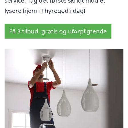
service. Tag det første skridt mod et
lysere hjem i Thyregod i dag!
Få 3 tilbud, gratis og uforpligtende