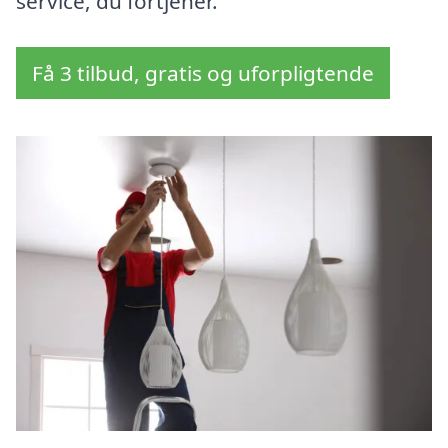
service, du fortjener.
Få 3 tilbud, gratis og uforpligtende