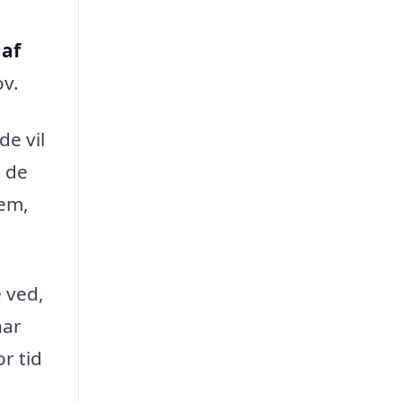
n
af
ov.
de vil
t de
jem,
 ved,
har
or tid