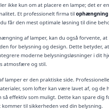
dler ikke kun om at placere en lampe; det er e
litet. Et professionelt firma til
ophængning 
t du får den mest optimale løsning til dine beh
ophængning af lamper, kan du også forvente, at 
en for belysning og design. Dette betyder, a
 integrere moderne belysningsløsninger i dit h
s atmosfære og stil.
 lamper er den praktiske side. Professionelle
erialer, som lofter kan være lavet af, og de 
en så effektiv som muligt. Dette kan spare dig f
et kommer til sikkerheden ved din belysning.