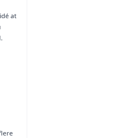
idé at
u
.
flere