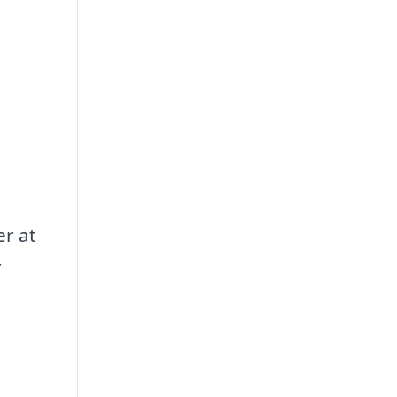
er at
r