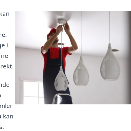
 kan
re.
e i
rne
rrekt.
inde
n
amler
u kan
s.