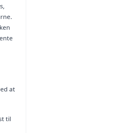
s,
erne.
lken
hente
ved at
 til