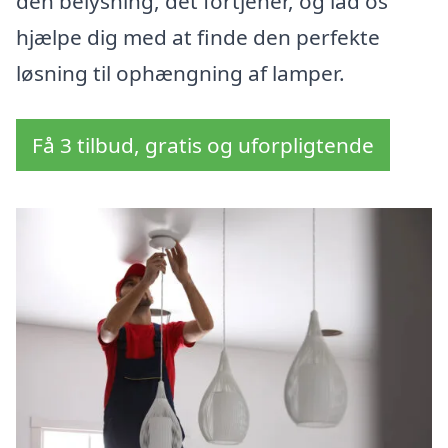
den belysning, det fortjener, og lad os
hjælpe dig med at finde den perfekte
løsning til ophængning af lamper.
Få 3 tilbud, gratis og uforpligtende