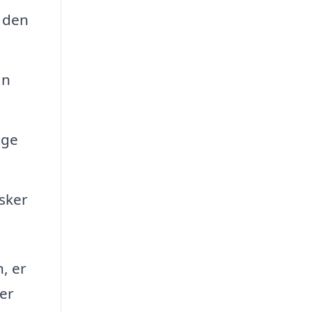
å den
an
uge
dsker
, er
der