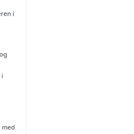
ren i
 og
n
 i
lp med