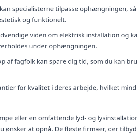
, kan specialisterne tilpasse ophængningen, s
æstetisk og funktionelt.
ødvendige viden om elektrisk installation og k
 overholdes under ophængningen.
op af fagfolk kan spare dig tid, som du kan br
antier for kvalitet i deres arbejde, hvilket min
pe eller en omfattende lyd- og lysinstallation
du ønsker at opnå. De fleste firmaer, der tilby