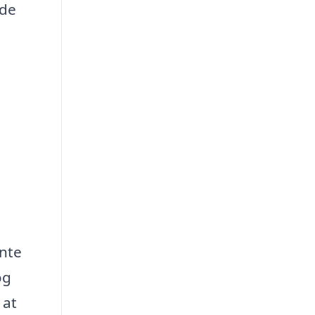
åde
ente
og
 at