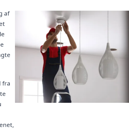
g af
et
le
re
ngte
 fra
ste
u
enet,