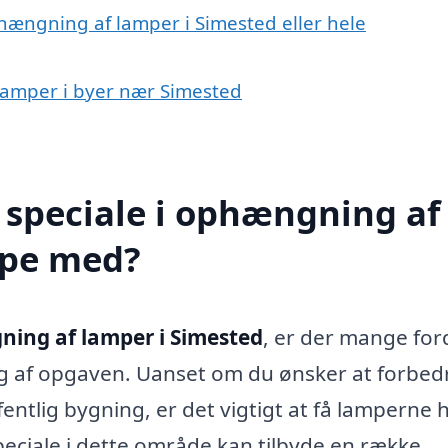
hængning af lamper i Simested eller hele
 lamper i byer nær Simested
 speciale i ophængning af
lpe med?
ing af lamper i Simested
, er der mange for
sig af opgaven. Uanset om du ønsker at forbed
ffentlig bygning, er det vigtigt at få lamperne
peciale i dette område kan tilbyde en række