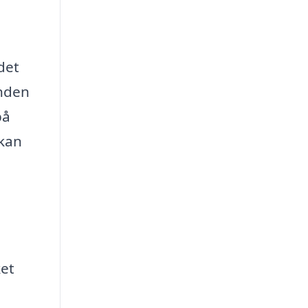
det
inden
på
 kan
ket