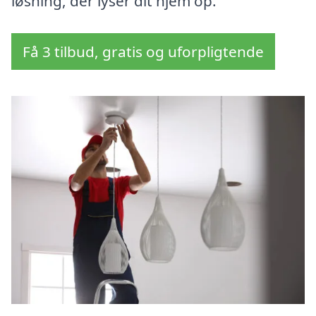
løsning, der lyser dit hjem op.
Få 3 tilbud, gratis og uforpligtende