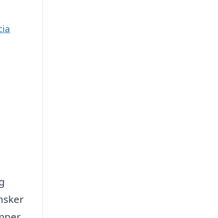
cia
og
nsker
amper