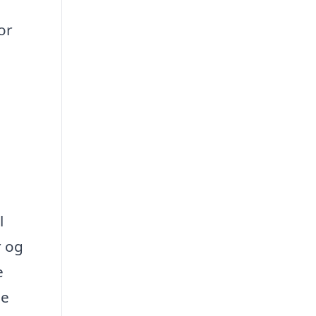
or
l
r og
e
de