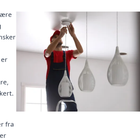
være
g
ønsker
 er
re,
kert.
r fra
der