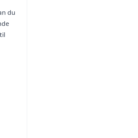
kan du
inde
il