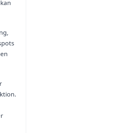
 kan
ng,
spots
 en
r
ktion.
l
er