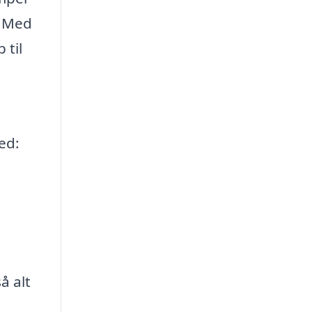
. Med
 til
ed:
å alt