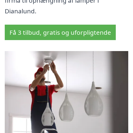
firma til ophængning af lamper i
Dianalund.
Få 3 tilbud, gratis og uforpligtende