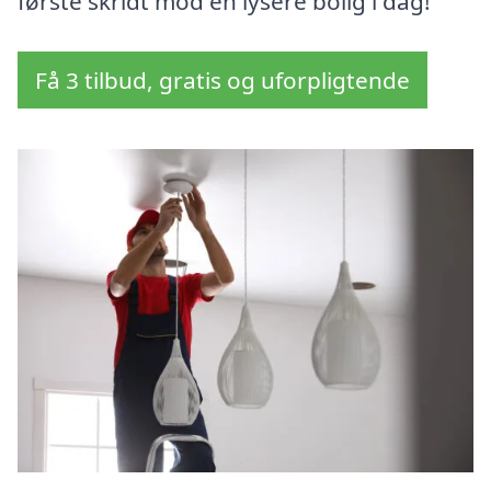
første skridt mod en lysere bolig i dag!
Få 3 tilbud, gratis og uforpligtende