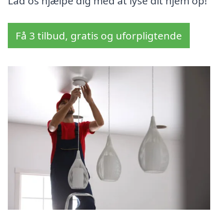
Lad os hjælpe dig med at lyse dit hjem op!
Få 3 tilbud, gratis og uforpligtende