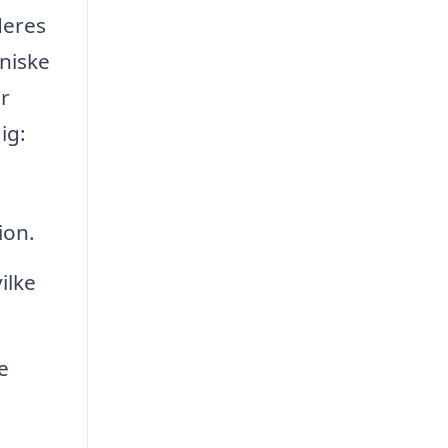
deres
kniske
er
ig:
ion.
ilke
e