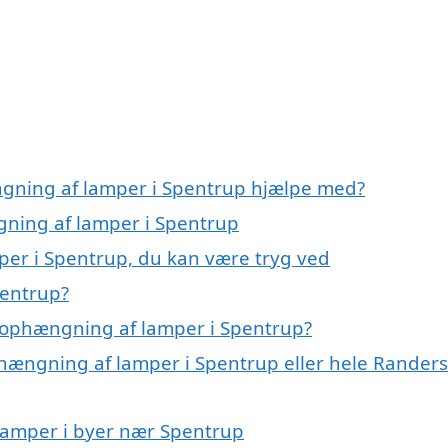
ngning af lamper i Spentrup hjælpe med?
gning af lamper i Spentrup
per i Spentrup, du kan være tryg ved
pentrup?
 ophængning af lamper i Spentrup?
phængning af lamper i Spentrup eller hele Randers
 lamper i byer nær Spentrup