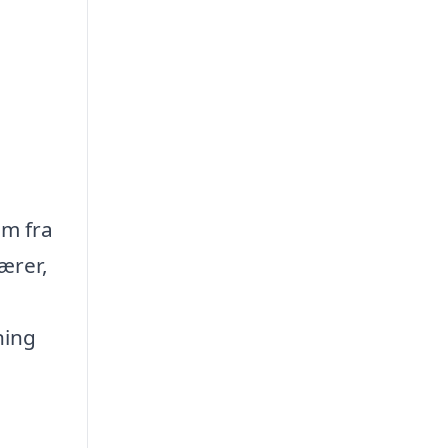
um fra
ærer,
ning