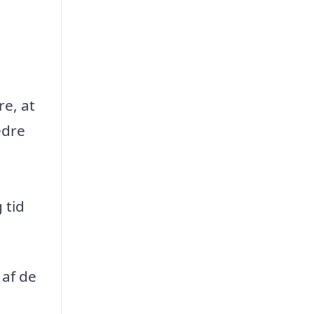
re, at
edre
 tid
 af de