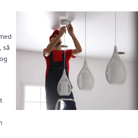
r
 med
, så
 og
t
n