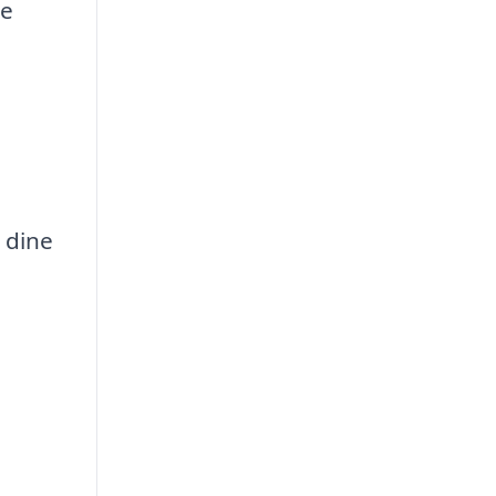
te
 dine