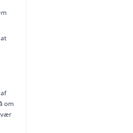
jem
 at
 af
så om
esvær