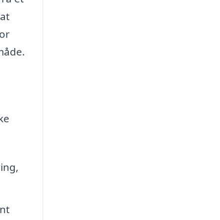
 at
or
 måde.
ke
ing,
nt