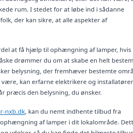
ede rum. I stedet for at løbe ind i sådanne
lk, der kan sikre, at alle aspekter af
el at få hjælp til ophængning af lamper, hvis
. Måske drømmer du om at skabe en helt bestem
ønsker belysning, der fremhæver bestemte områ
være, kan erfarne elektrikere og installatører
 får præcis den belysning, du ønsker.
r-nxb.dk
, kan du nemt indhente tilbud fra
g i ophængning af lamper i dit lokalområde. Det
og ydelser, så du kan finde det bilmeste tilbu