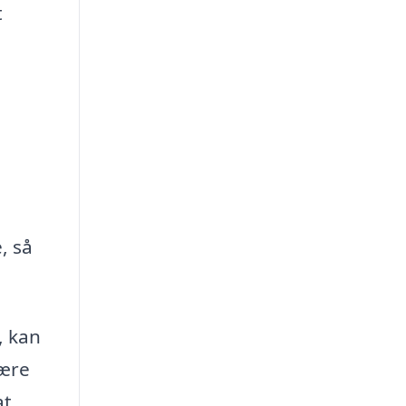
t
, så
, kan
være
at