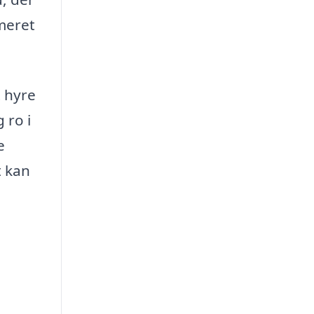
rmeret
t hyre
 ro i
e
t kan