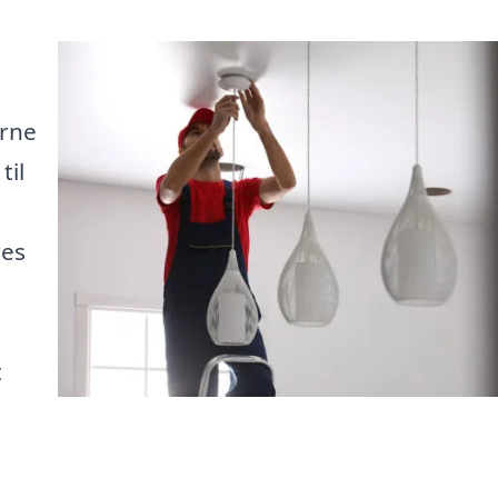
erne
til
res
t