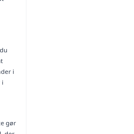
 du
t
der i
 i
te gør
d, der