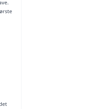
ave.
første
 det