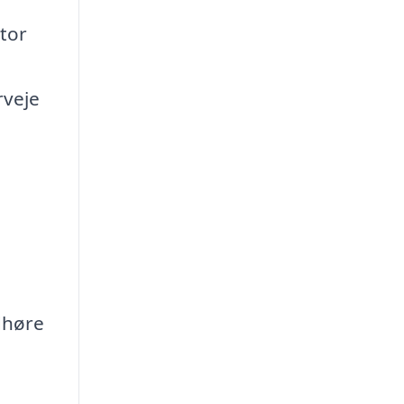
stor
rveje
dhøre