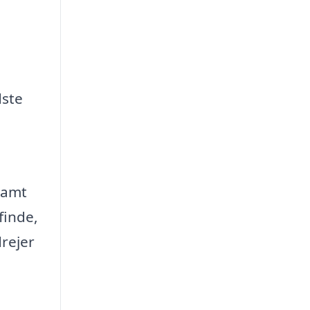
dste
 samt
finde,
drejer