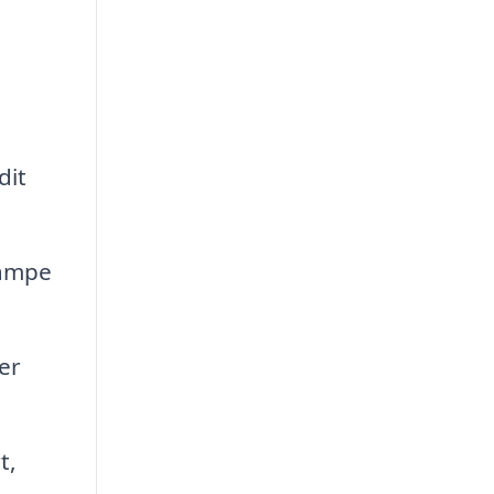
dit
lampe
er
t,