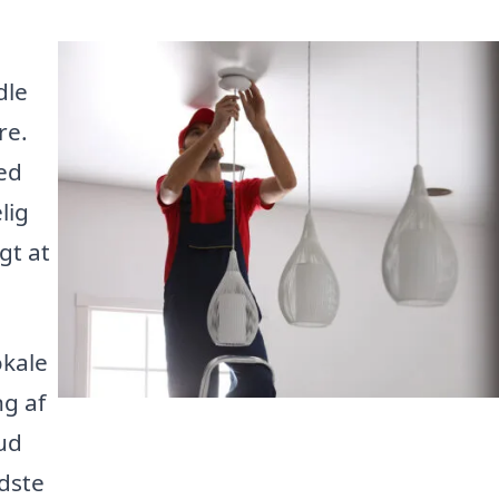
dle
re.
ed
lig
gt at
okale
ng af
bud
edste