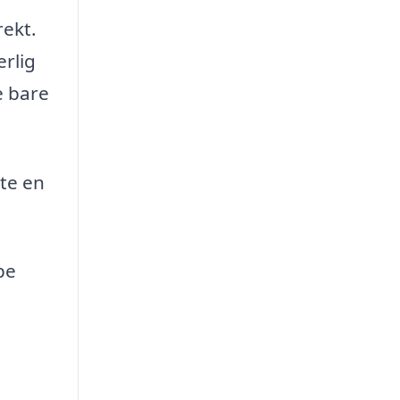
rekt.
erlig
e bare
nte en
pe