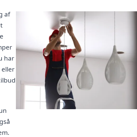
g af
t
de
amper
u har
eller
tilbud
kun
også
jem.