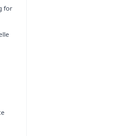
g for
elle
te