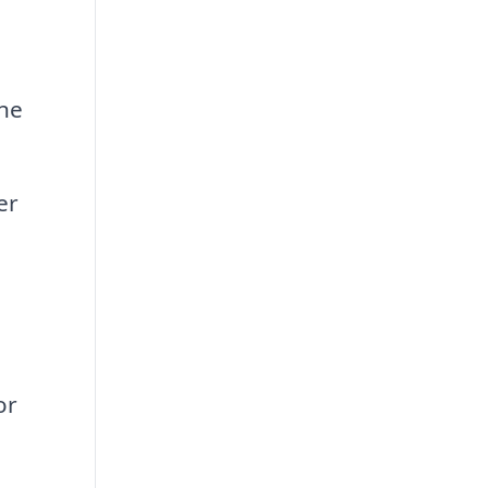
ne
er
or