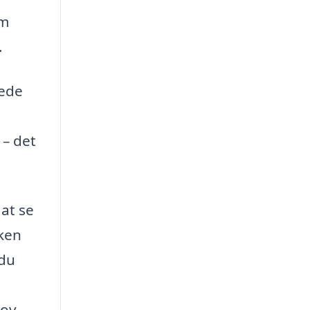
em
.
nede
 – det
 at se
lken
 du
ov.