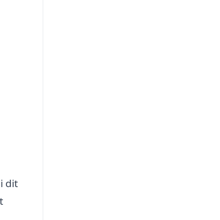
 dit
t