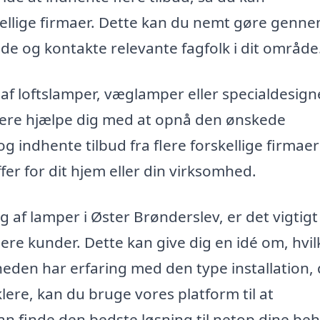
kellige firmaer. Dette kan du nemt gøre genn
nde og kontakte relevante fagfolk i dit område
f loftslamper, væglamper eller specialdesig
ikere hjælpe dig med at opnå den ønskede
g indhente tilbud fra flere forskellige firmaer
er for dit hjem eller din virksomhed.
 af lamper i Øster Brønderslev, er det vigtigt
gere kunder. Dette kan give dig en idé om, hvi
eden har erfaring med den type installation,
ere, kan du bruge vores platform til at
an finde den bedste løsning til netop dine beh