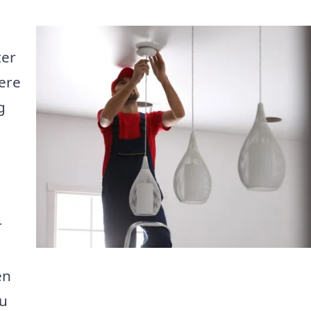
ter
ere
g
r
.
en
du