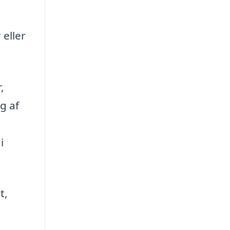
 eller
,
g af
i
t,