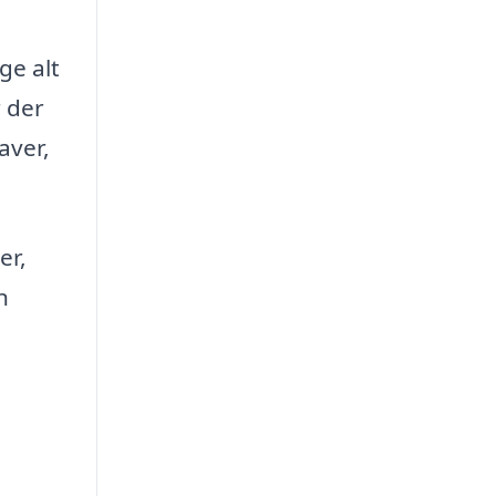
ge alt
 der
aver,
er,
n