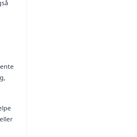
gså
hente
g,
ælpe
eller