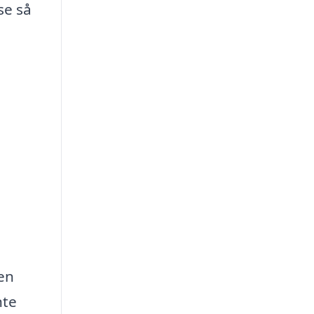
se så
en
nte