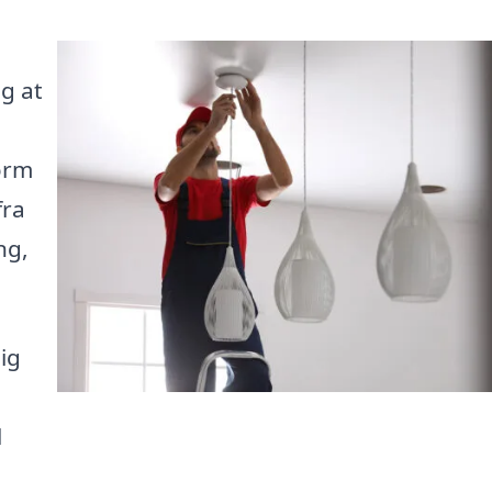
g at
form
fra
ng,
ig
l