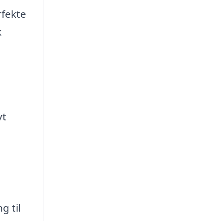
rfekte
k
vt
g til